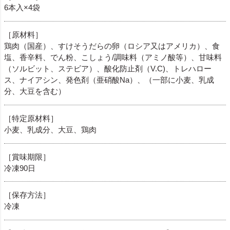
6本入×4袋
［原材料］
鶏肉（国産）、すけそうだらの卵（ロシア又はアメリカ）、食
塩、香辛料、でん粉、こしょう/調味料（アミノ酸等）、甘味料
（ソルビット、ステビア）、酸化防止剤（V.C)、トレハロー
ス、ナイアシン、発色剤（亜硝酸Na）、（一部に小麦、乳成
分、大豆を含む）
［特定原材料］
小麦、乳成分、大豆、鶏肉
［賞味期限］
冷凍90日
［保存方法］
冷凍