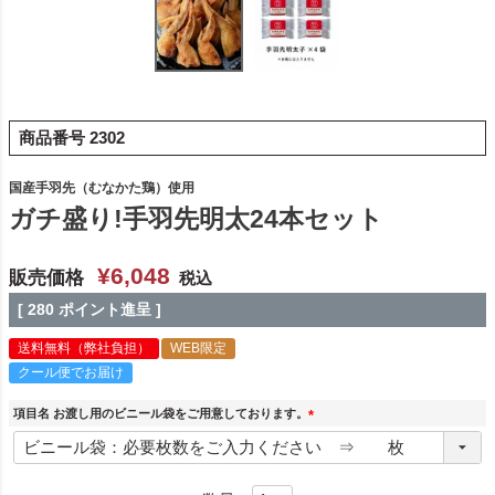
商品番号
2302
国産手羽先（むなかた鶏）使用
ガチ盛り!手羽先明太24本セット
¥
6,048
販売価格
税込
[
280
ポイント進呈 ]
送料無料（弊社負担）
WEB限定
クール便でお届け
項目名 お渡し用のビニール袋をご用意しております。
(
必
須
)