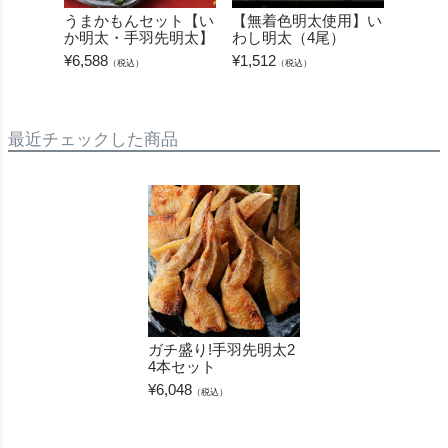
うまかもんセット【い
【無着色明太使用】い
無添
か明太・手羽先明太】
わし明太（4尾）
5本
¥
6,588
¥
1,512
¥
1,620
（税込）
（税込）
最近チェックした商品
ガチ盛り!手羽先明太2
4本セット
¥
6,048
（税込）