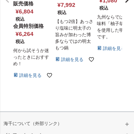
¥
1,080
販売価格
¥
7,992
税込
¥
6,804
税込
九州ならではの調
税込
【もつ2倍】あっさ
味料「柚子胡椒」
会員特別価格
り塩味に明太子の
を使用した明太子
¥
6,264
旨みが加わった博
です。
多ならではの明太
税込
もつ鍋
詳細を見る
何から試そうか迷
ったときにおすす
詳細を見る
め！
詳細を見る
海千について（外部リンク）