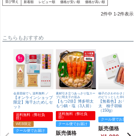
並び替え
新着順
レビュー順
価格が安い順
価格が高い順
2
件中
1
-
2
件表示
こちらもおすすめ
会員登録で＼ 送料無料 ／
素材引き立つあっさり塩スー
柚子のさわやかさと青唐辛
【オンラインショップ
プに明太子の旨み
のピリッとした辛味が特長
【もつ2倍】博多明太
【無着色】おうち明
限定】海千おためしセ
もつ鍋・塩（3人前）
太 柚子胡椒 切れ
ット
（150g）
送料無料（弊社負
送料無料（弊社負
担）
担）
クール便でお届け
WEB限定
クール便でお届け
販売価格
クール便でお届け
販売価格