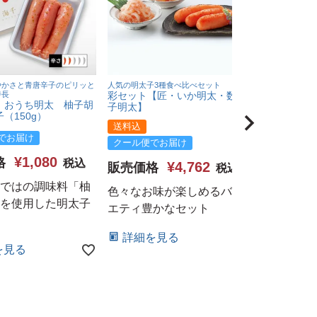
やかさと青唐辛子のピリッと
人気の明太子3種食べ比べセット
もちもち餃子に
特長
彩セット【匠・いか明太・数の
博多 炊き餃
】おうち明太 柚子胡
子明太】
送料無料（
（150g）
送料込
クール便で
でお届け
クール便でお届け
販売価格
¥
1,080
格
税込
¥
4,762
販売価格
税込
ではの調味料「柚
詳細を
色々なお味が楽しめるバラ
を使用した明太子
エティ豊かなセット
詳細を見る
を見る