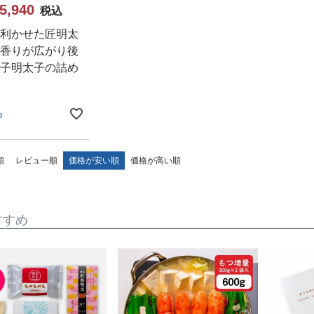
5,940
税込
利かせた匠明太
香りが広がり後
子明太子の詰め
る
順
レビュー順
価格が安い順
価格が高い順
すすめ