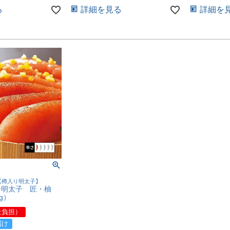
る
詳細を見る
詳細を
【樽入り明太子】
子明太子 匠・柚
g）
社負担）
届け