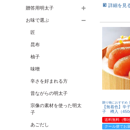
詳細を見
贈答用明太子
小切れ・中切れ
お味で選ぶ
無着色明太子【箱】
無着色明太子【樽入】
匠
昆布
柚子
味噌
辛さを好まれる方
昔ながらの明太子
贈り物におすすめ
宗像の素材を使った明太
【無着色】辛
子 樽入（450
子
送料無料（弊
あごだし
クール便でお