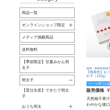
商品一覧
オンラインショップ限定
おすすめ商品
メディア掲載商品
お買い得商品
送料無料
パンの日
【季節限定】甘夏みかん明
太子
福岡・東峰村産柚
【無着色】お
れ子（150g）
明太子
クール便でお
¥
販売価格
【受注生産】できたて明太
子
天然柚子果汁
わやかな後口
おうち明太