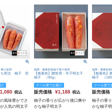
子果汁使用
福岡・東峰村産柚子果汁使用
福岡・東峰村産
うち明太 柚子 切
【無着色】贈答用・辛子明太子
【無着色】
柚子 （90g）
柚子 （180
届け
クール便でお届け
クール便で
1,080
¥
1,188
販売価格
販売価格
税込
税込
の風味豊かでさ
柚子の香りが広がり後口爽や
柚子の香り
が人気の明太子
かな柚子明太子
かな柚子明