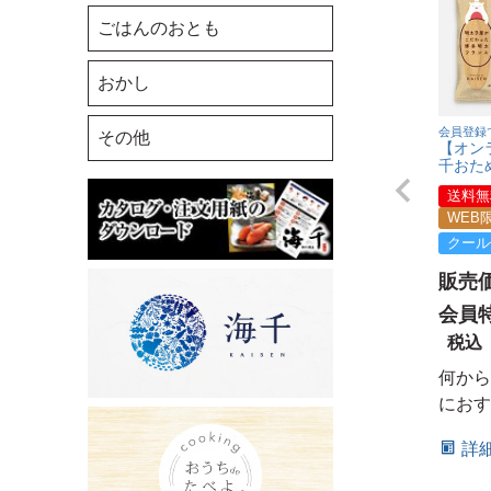
ごはんのおとも
博多明太もつ鍋 塩
おかし
エコ包装（保冷バッグな
し）
会員登録
その他
【オン
博多もつ鍋 もつ2倍
千おた
送料無
WEB
クール
販売
会員
税込
何から
におす
詳