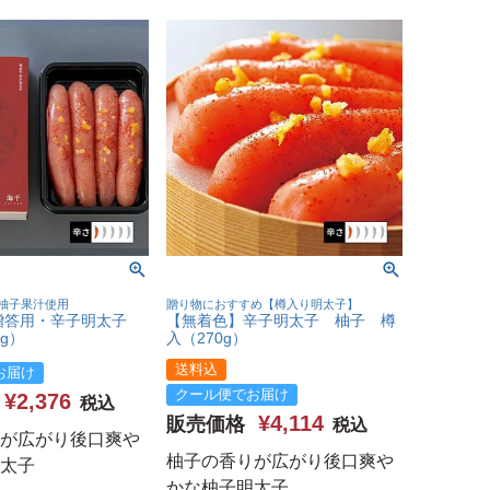
柚子果汁使用
贈り物におすすめ【樽入り明太子】
贈答用・辛子明太子
【無着色】辛子明太子 柚子 樽
g）
入（270g）
送料込
お届け
クール便でお届け
¥
2,376
税込
¥
4,114
販売価格
税込
が広がり後口爽や
柚子の香りが広がり後口爽や
太子
かな柚子明太子