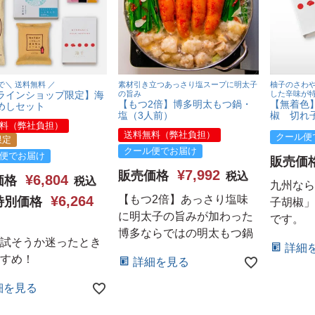
で＼ 送料無料 ／
素材引き立つあっさり塩スープに明太子
柚子のさわ
ラインショップ限定】海
の旨み
した辛味が
【もつ2倍】博多明太もつ鍋・
【無着色
めしセット
塩（3人前）
椒 切れ子
料（弊社負担）
送料無料（弊社負担）
クール便
限定
クール便でお届け
便でお届け
販売価
¥
7,992
販売価格
税込
¥
6,804
価格
税込
九州なら
¥
6,264
【もつ2倍】あっさり塩味
特別価格
子胡椒」
に明太子の旨みが加わった
です。
博多ならではの明太もつ鍋
試そうか迷ったとき
詳細
すめ！
詳細を見る
細を見る