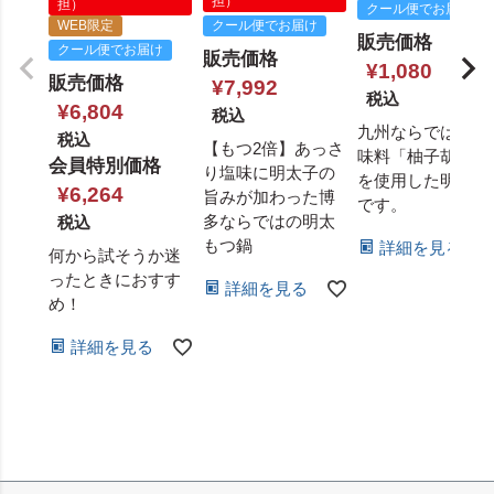
担）
担）
クール便でお届け
WEB限定
クール便でお届け
販売価格
クール便でお届け
販売価格
¥
1,080
販売価格
¥
7,992
税込
¥
6,804
税込
九州ならではの調
税込
【もつ2倍】あっさ
味料「柚子胡椒」
会員特別価格
り塩味に明太子の
を使用した明太子
¥
6,264
旨みが加わった博
です。
多ならではの明太
税込
もつ鍋
詳細を見る
何から試そうか迷
ったときにおすす
詳細を見る
め！
詳細を見る