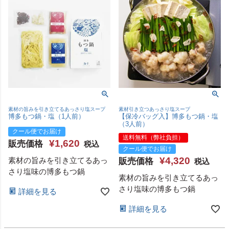
素材の旨みを引き立てるあっさり塩スープ
素材引き立つあっさり塩スープ
博多もつ鍋・塩（1人前）
【保冷バッグ入】博多もつ鍋・塩
（3人前）
クール便でお届け
送料無料（弊社負担）
¥
1,620
販売価格
税込
クール便でお届け
¥
4,320
素材の旨みを引き立てるあっ
販売価格
税込
さり塩味の博多もつ鍋
素材の旨みを引き立てるあっ
さり塩味の博多もつ鍋
詳細を見る
詳細を見る