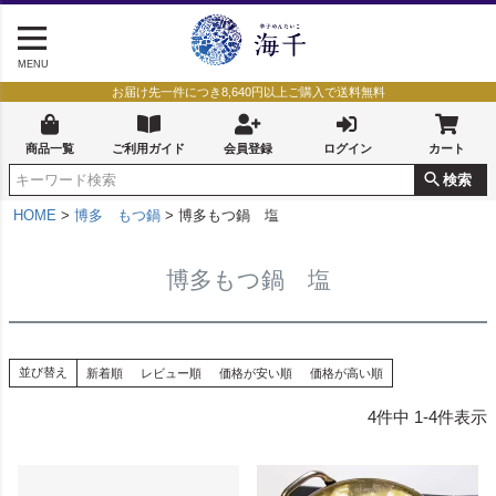
MENU
お届け先一件につき8,640円以上ご購入で送料無料
商品一覧
ご利用ガイド
会員登録
ログイン
カート
検索
HOME
博多 もつ鍋
博多もつ鍋 塩
博多もつ鍋 塩
並び替え
新着順
レビュー順
価格が安い順
価格が高い順
4
件中
1
-
4
件表示