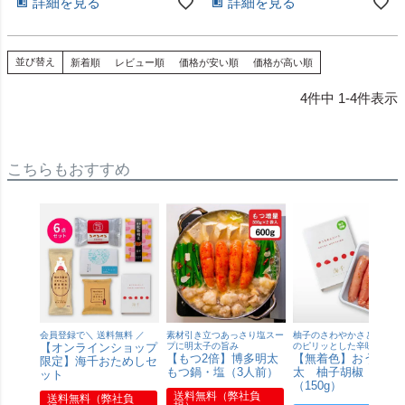
詳細を見る
詳細を見る
並び替え
新着順
レビュー順
価格が安い順
価格が高い順
4
件中
1
-
4
件表示
こちらもおすすめ
会員登録で＼ 送料無料 ／
素材引き立つあっさり塩スー
柚子のさわやかさと青唐辛
【オンラインショップ
プに明太子の旨み
のピリッとした辛味が特長
【もつ2倍】博多明太
【無着色】おうち明
限定】海千おためしセ
もつ鍋・塩（3人前）
太 柚子胡椒 切れ
ット
（150g）
送料無料（弊社負
送料無料（弊社負