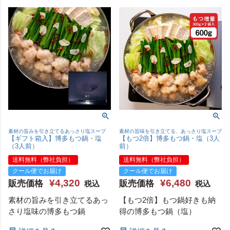
素材の旨みを引き立てるあっさり塩スープ
素材の旨味を引き立てる、あっさり塩スープ
【ギフト箱入】博多もつ鍋・塩
【もつ2倍】博多もつ鍋・塩（3人
（3人前）
前）
送料無料（弊社負担）
送料無料（弊社負担）
クール便でお届け
クール便でお届け
¥
4,320
¥
6,480
販売価格
販売価格
税込
税込
素材の旨みを引き立てるあっ
【もつ2倍】もつ鍋好きも納
さり塩味の博多もつ鍋
得の博多もつ鍋（塩）