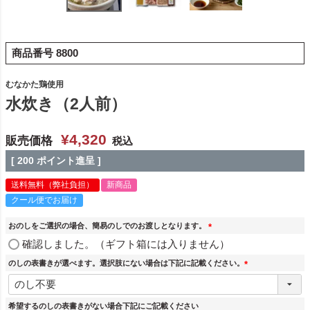
商品番号
8800
むなかた鶏使用
水炊き（2人前）
¥
4,320
販売価格
税込
[
200
ポイント進呈 ]
送料無料（弊社負担）
新商品
クール便でお届け
おのしをご選択の場合、簡易のしでのお渡しとなります。
(
確認しました。（ギフト箱には入りません）
必
須
のしの表書きが選べます。選択肢にない場合は下記に記載ください。
)
(
必
須
希望するのしの表書きがない場合下記にご記載ください