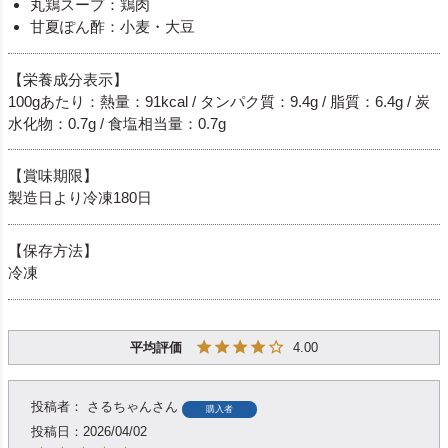
丸鶏スープ：鶏肉
甘夏ぽん酢：小麦・大豆
【栄養成分表示】
100gあたり：熱量：91kcal / タンパク質：9.4g / 脂質：6.4g / 炭
水化物：0.7g / 食塩相当量：0.7g
【賞味期限】
製造日より冷凍180日
【保存方法】
冷凍
4.00
さるちゃん
購入者
投稿日
2026/04/02