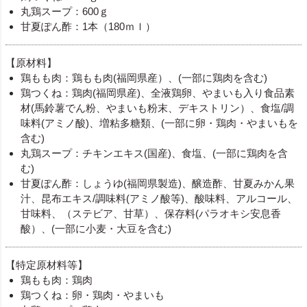
丸鶏スープ：600ｇ
甘夏ぽん酢：1本（180ｍｌ）
【原材料】
鶏もも肉：鶏もも肉(福岡県産）、(一部に鶏肉を含む)
鶏つくね：鶏肉(福岡県産)、全液鶏卵、やまいも入り食品素
材(馬鈴薯でん粉、やまいも粉末、デキストリン）、食塩/調
味料(アミノ酸)、増粘多糖類、(一部に卵・鶏肉・やまいもを
含む)
丸鶏スープ：チキンエキス(国産)、食塩、(一部に鶏肉を含
む)
甘夏ぽん酢：しょうゆ(福岡県製造)、醸造酢、甘夏みかん果
汁、昆布エキス/調味料(アミノ酸等)、酸味料、アルコール、
甘味料、（ステビア、甘草）、保存料(パラオキシ安息香
酸）、(一部に小麦・大豆を含む)
【特定原材料等】
鶏もも肉：鶏肉
鶏つくね：卵・鶏肉・やまいも