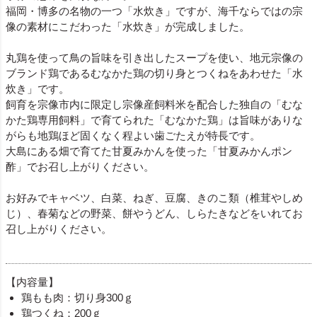
福岡・博多の名物の一つ「水炊き」ですが、海千ならではの宗
像の素材にこだわった「水炊き」が完成しました。
丸鶏を使って鳥の旨味を引き出したスープを使い、地元宗像の
ブランド鶏であるむなかた鶏の切り身とつくねをあわせた「水
炊き」です。
飼育を宗像市内に限定し宗像産飼料米を配合した独自の「むな
かた鶏専用飼料」で育てられた「むなかた鶏」は旨味がありな
がらも地鶏ほど固くなく程よい歯ごたえが特長です。
大島にある畑で育てた甘夏みかんを使った「甘夏みかんポン
酢」でお召し上がりください。
お好みでキャベツ、白菜、ねぎ、豆腐、きのこ類（椎茸やしめ
じ）、春菊などの野菜、餅やうどん、しらたきなどをいれてお
召し上がりください。
【内容量】
鶏もも肉：切り身300ｇ
鶏つくね：200ｇ