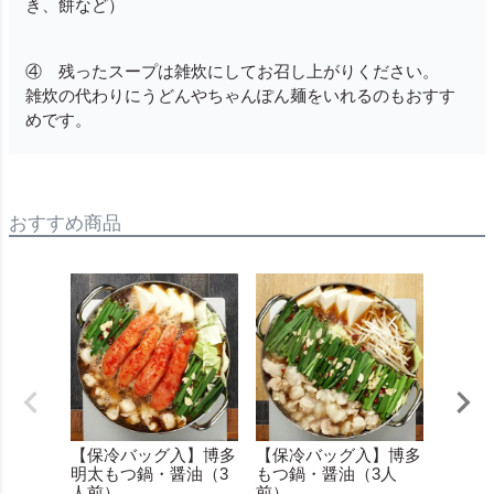
き、餅など）
④ 残ったスープは雑炊にしてお召し上がりください。
雑炊の代わりにうどんやちゃんぽん麺をいれるのもおすす
めです。
おすすめ商品
【保冷バッグ入】博多
【保冷バッグ入】博多
博多 
明太もつ鍋・醤油（3
もつ鍋・醤油（3人
前×2）
人前）
前）