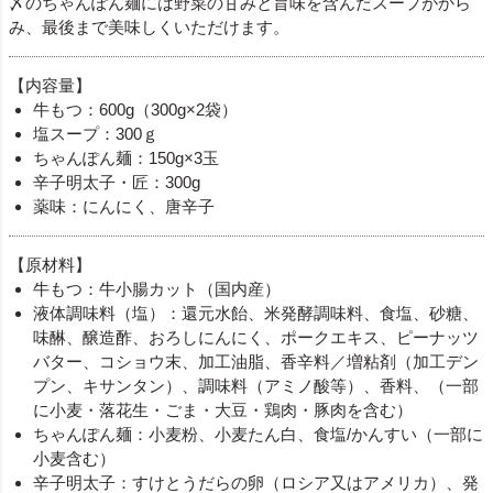
〆のちゃんぽん麺には野菜の甘みと旨味を含んだスープがから
み、最後まで美味しくいただけます。
【内容量】
牛もつ：600g（300g×2袋）
塩スープ：300ｇ
ちゃんぽん麺：150g×3玉
辛子明太子・匠：300g
薬味：にんにく、唐辛子
【原材料】
牛もつ：牛小腸カット（国内産）
液体調味料（塩）：還元水飴、米発酵調味料、食塩、砂糖、
味醂、醸造酢、おろしにんにく、ポークエキス、ピーナッツ
バター、コショウ末、加工油脂、香辛料／増粘剤（加工デン
プン、キサンタン）、調味料（アミノ酸等）、香料、（一部
に小麦・落花生・ごま・大豆・鶏肉・豚肉を含む）
ちゃんぽん麺：小麦粉、小麦たん白、食塩/かんすい（一部に
小麦含む）
辛子明太子：すけとうだらの卵（ロシア又はアメリカ）、発