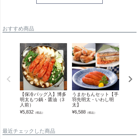
おすすめ商品
【保冷バッグ入】博多
うまかもんセット【手
うまか
明太もつ鍋・醤油（3
羽先明太・いわし明
か明太
人前）
太】
¥
6,588
¥
5,832
¥
6,588
（税込）
（税込）
最近チェックした商品