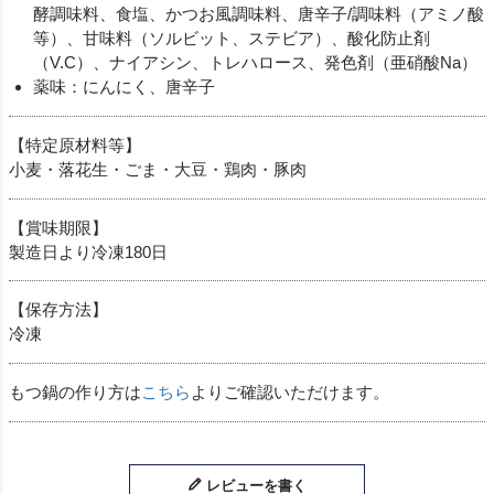
酵調味料、食塩、かつお風調味料、唐辛子/調味料（アミノ酸
等）、甘味料（ソルビット、ステビア）、酸化防止剤
（V.C）、ナイアシン、トレハロース、発色剤（亜硝酸Na）
薬味：にんにく、唐辛子
【特定原材料等】
小麦・落花生・ごま・大豆・鶏肉・豚肉
【賞味期限】
製造日より冷凍180日
【保存方法】
冷凍
もつ鍋の作り方は
こちら
よりご確認いただけます。
レビューを書く