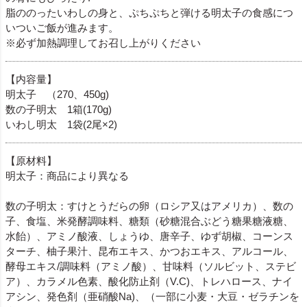
脂ののったいわしの身と、ぷちぷちと弾ける明太子の食感につ
いついご飯が進みます。
※必ず加熱調理してお召し上がりください
【内容量】
明太子 （270、450g)
数の子明太 1箱(170g)
いわし明太 1袋(2尾×2)
【原材料】
明太子：商品により異なる
数の子明太：すけとうだらの卵（ロシア又はアメリカ）、数の
子、食塩、米発酵調味料、糖類（砂糖混合ぶどう糖果糖液糖、
水飴）、アミノ酸液、しょうゆ、唐辛子、ゆず胡椒、コーンス
ターチ、柚子果汁、昆布エキス、かつおエキス、アルコール、
酵母エキス/調味料（アミノ酸）、甘味料（ソルビット、ステビ
ア）、カラメル色素、酸化防止剤（V.C)、トレハロース、ナイ
アシン、発色剤（亜硝酸Na)、（一部に小麦・大豆・ゼラチンを