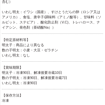
含む）
いわし明太：イワシ（国産）、すけとうだらの卵（ロシア又は
アメリカ）、食塩、唐辛子/調味料（アミノ酸等）、甘味料（ソ
ルビット、ステビア）、酸化防止剤（V.C)、トレハロース、ナ
イアシン、発色剤（亜硝酸Na））
【特定原材料等】
明太子：商品により異なる
数の子明太：小麦・大豆・ゼラチン
いわし明太：なし
【賞味期限】
明太子：冷凍90日、解凍後要冷蔵10日
数の子明太：冷凍90日、解凍後要冷蔵7日
いわし明太：冷凍90日
【保存方法】
冷凍