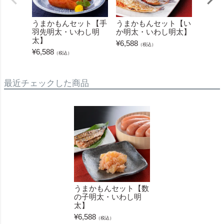
うまかもんセット【手
うまかもんセット【い
【無着
羽先明太・いわし明
か明太・いわし明太】
子 匠
太】
（450
¥
6,588
（税込）
¥
6,588
¥
5,940
（税込）
最近チェックした商品
うまかもんセット【数
の子明太・いわし明
太】
¥
6,588
（税込）