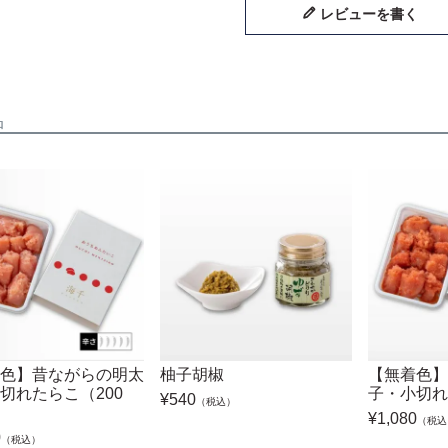
レビューを書く
辛口を買いました

口に入れた時は普通のと変わらないと感じましたが、後から辛さがやって
品
色】昔ながらの明太
柚子胡椒
【無着色】
切れたらこ（200
子・小切れ
¥
540
（税込）
¥
1,080
（税込
0
（税込）