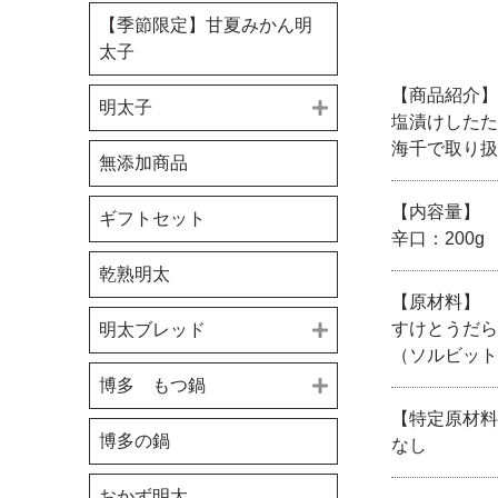
【季節限定】甘夏みかん明
太子
【商品紹介】
明太子
塩漬けしたた
海千で取り扱
【受注生産】できたて明太
無添加商品
子
【内容量】
ギフトセット
おうち明太
辛口：200g
贈答用明太子
乾熟明太
小切れ・中切れ
【原材料】
お味で選ぶ
無着色明太子【箱】
すけとうだら
明太ブレッド
（ソルビット
無着色明太子【樽入】
匠
博多 明太フランス
博多 もつ鍋
昆布
【特定原材料
博多 明太トースト
博多もつ鍋 醤油
博多の鍋
なし
柚子
博多もつ鍋 味噌
おかず明太