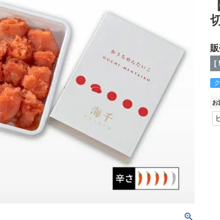
販
[
お