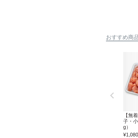
普通のと
辛口は
おすすめ商
【無着
子・小
g）
¥
1,08