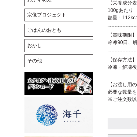
味噌
【栄養成分表
博多もつ鍋 塩
100gあたり
宗像プロジェクト
辛さを好まれる方
熱量：112kca
博多明太もつ鍋 醤油
昔ながらの明太子
ごはんのおとも
博多明太もつ鍋 塩
【賞味期限】
宗像の素材を使った明太
冷凍90日、
おかし
エコ包装（保冷バッグな
子
し）
【保存方法】
その他
あごだし
博多もつ鍋 もつ2倍
冷凍・解凍後
芳香赤しそ
【お渡し用の
必要な数量を
※ご注文数以