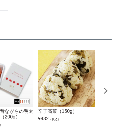
きました

昔ながらの明太
辛子高菜（150g）
【無着色】昔な
（200g）
子・小切れ（50
¥
432
（税込）
¥
2,160
）
（税込）