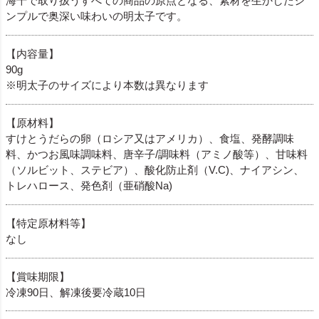
海千で取り扱うすべての商品の原点となる、素材を生かしたシ
ンプルで奥深い味わいの明太子です。
【内容量】
90g
※明太子のサイズにより本数は異なります
【原材料】
すけとうだらの卵（ロシア又はアメリカ）、食塩、発酵調味
料、かつお風味調味料、唐辛子/調味料（アミノ酸等）、甘味料
（ソルビット、ステビア）、酸化防止剤（V.C)、ナイアシン、
トレハロース、発色剤（亜硝酸Na)
【特定原材料等】
なし
【賞味期限】
冷凍90日、解凍後要冷蔵10日