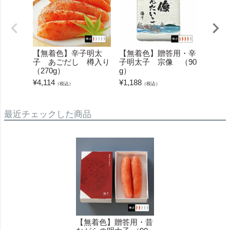
【無着色】辛子明太
【無着色】贈答用・辛
【無着
子 あごだし 樽入り
子明太子 宗像 （90
子明太
（270g）
g）
g）
¥
4,114
¥
1,188
¥
1,188
（税込）
（税込）
最近チェックした商品
【無着色】贈答用・昔