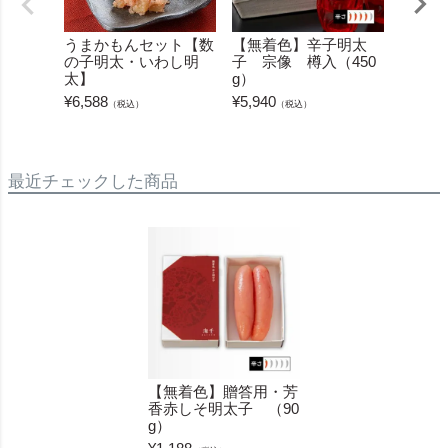
うまかもんセット【数
【無着色】辛子明太
【もつ
の子明太・いわし明
子 宗像 樽入（450
鍋・味
太】
g）
¥
6,480
¥
6,588
¥
5,940
（税込）
（税込）
最近チェックした商品
【無着色】贈答用・芳
香赤しそ明太子 （90
g）