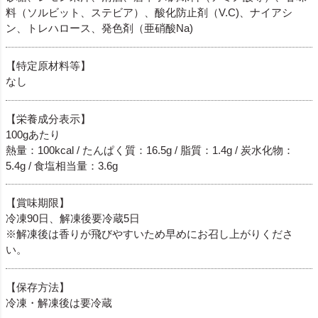
料（ソルビット、ステビア）、酸化防止剤（V.C)、ナイアシ
ン、トレハロース、発色剤（亜硝酸Na)
【特定原材料等】
なし
【栄養成分表示】
100gあたり
熱量：100kcal / たんぱく質：16.5g / 脂質：1.4g / 炭水化物：
5.4g / 食塩相当量：3.6g
【賞味期限】
冷凍90日、解凍後要冷蔵5日
※解凍後は香りが飛びやすいため早めにお召し上がりくださ
い。
【保存方法】
冷凍・解凍後は要冷蔵