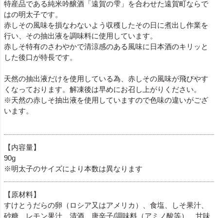
特産品である純米吟醸酒「遠賀の雫」を合わせた遠賀町ならで
はの明太子です。
赤しその風味を損なわないよう収穫したその日に煮出し作業を
行い、その抽出液を調味料に使用しています。
赤しそ特有のさわやかで清涼感のある風味に日本酒のキリッと
した後口が特長です。
天然の抽出液だけを使用している為、赤しその風味が飛びやす
くなっております。解凍後は早めにお召し上がりください。
※天然の赤しそ抽出液を使用していますので色味の違いがござ
います。
【内容量】
90g
※明太子のサイズにより本数は異なります
【原材料】
すけとうだらの卵（ロシア又はアメリカ）、食塩、しそ果汁、
砂糖、レモン果汁、清酒、唐辛子/調味料（アミノ酸等）、甘味