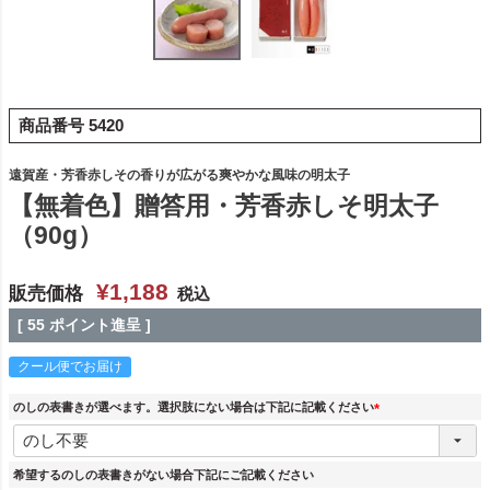
商品番号
5420
遠賀産・芳香赤しその香りが広がる爽やかな風味の明太子
【無着色】贈答用・芳香赤しそ明太子
（90g）
¥
1,188
販売価格
税込
[
55
ポイント進呈 ]
クール便でお届け
のしの表書きが選べます。選択肢にない場合は下記に記載ください
(
必
須
希望するのしの表書きがない場合下記にご記載ください
)