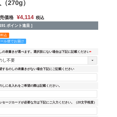
（270g）
¥
4,114
売価格
税込
191
ポイント進呈 ]
送料込
クール便でお届け
しの表書きが選べます。選択肢にない場合は下記に記載ください
(
必
須
望するのしの表書きがない場合下記にご記載ください
)
のしに名入れをご希望の際は記載ください。
ッセージカードが必要な方は下記にご入力ください。（20文字程度）