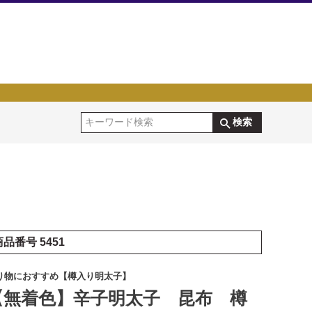
検索
商品番号
5451
り物におすすめ【樽入り明太子】
【無着色】辛子明太子 昆布 樽