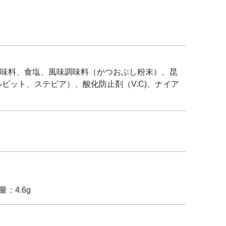
味料、食塩、風味調味料（かつおぶし粉末）、昆
ビット、ステビア）、酸化防止剤（V.C)、ナイア
量：4.6g