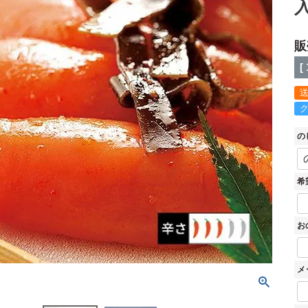
入
販
[
の
希
お
メ