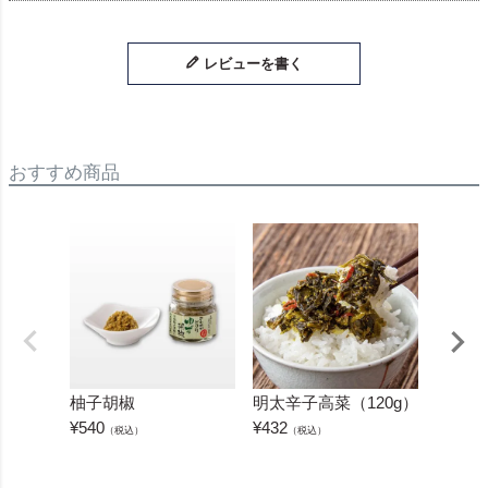
レビューを書く
おすすめ商品
柚子胡椒
明太辛子高菜（120g）
明太の
¥
540
¥
432
¥
540
（税込）
（税込）
（