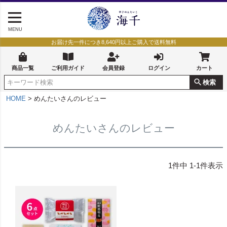
MENU
お届け先一件につき8,640円以上ご購入で送料無料
商品一覧
ご利用ガイド
会員登録
ログイン
カート
検索
HOME
めんたいさんのレビュー
めんたいさんのレビュー
1
件中
1
-
1
件表示