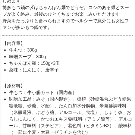
しめます。
博多もつ鍋の〆はちゃんぽん麺でどうぞ。コシのある麺とスー
プがよく絡み、最後のひとくちまでお楽しみいただけます
野菜をたっぷりと食べられますのでヘルシーで意外にも女性フ
ァンが多いもつ鍋です。
【内容量】
牛もつ：300g
味噌スープ：300g
ちゃんぽん麺：150g×3玉
薬味：にんにく、唐辛子
【原材料】
牛もつ：牛小腸カット（国内産）
味噌加工品：みそ（国内製造）、糖類（砂糖混合ぶどう糖果
糖液糖、砂糖、水飴）、たん白加水分解物、米発酵調味料
（米醸造液、ぶどう糖、アルコール、食塩）、しょうゆ、お
ろしにんにく、かつおエキス/調味料（アミノ酸等）、アルコ
ール、甘味料（ステビア）、着色料（ビタミンB2）、酸味料
（一部に小麦・大豆・ゼラチンを含む）