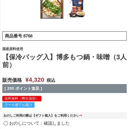
商品番号
8766
国産原料使用
【保冷バッグ入】博多もつ鍋・味噌（3人
前）
¥
4,320
販売価格
税込
[
200
ポイント進呈 ]
送料無料（弊社負担）
クール便でお届け
おのしご利用の際は【ギフト箱入】をご利用ください
(
おのしについて：確認しました
必