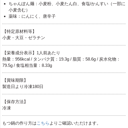
ちゃんぽん麺：小麦粉、小麦たん白、食塩/かんすい（一部に
小麦含む）
薬味：にんにく、唐辛子
【特定原材料等】
小麦・大豆・ゼラチン
【栄養成分表示】1人前あたり
熱量：956kcal / タンパク質：19.3g / 脂質：58.6g / 炭水化物：
79.5g / 食塩相当量：8.33g
【賞味期限】
製造日より冷凍180日
【保存方法】
冷凍
もつ鍋の作り方は
こちら
よりご確認いただけます。