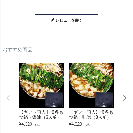
レビューを書く
おすすめ商品
【ギフト箱入】博多も
【ギフト箱入】博多も
【保冷
つ鍋・醤油（3人前）
つ鍋・味噌（3人前）
もつ鍋
前）
¥
4,320
¥
4,320
（税込）
（税込）
¥
4,320