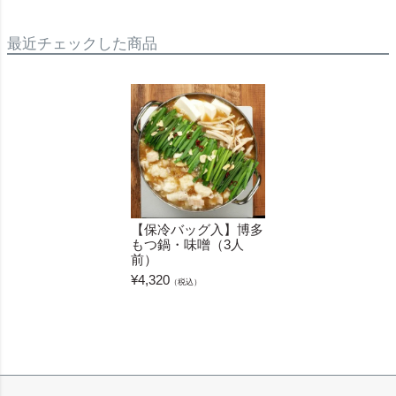
最近チェックした商品
【保冷バッグ入】博多
もつ鍋・味噌（3人
前）
¥
4,320
（税込）