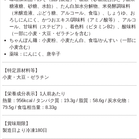
糖液糖、砂糖、水飴）、たん白加水分解物、米発酵調味料
（米醸造液、ぶどう糖、アルコール、食塩）、しょうゆ、お
ろしにんにく、かつおエキス/調味料（アミノ酸等）、アルコ
ール、甘味料（ステビア）、着色料（ビタミンB2）、酸味料
（一部に小麦・大豆・ゼラチンを含む）
ちゃんぽん麺：小麦粉、小麦たん白、食塩/かんすい（一部に
小麦含む）
薬味：にんにく、唐辛子
【特定原材料等】
小麦・大豆・ゼラチン
【栄養成分表示】1人前あたり
熱量：956kcal / タンパク質：19.3g / 脂質：58.6g / 炭水化物：
79.5g / 食塩相当量：8.33g
【賞味期限】
製造日より冷凍180日