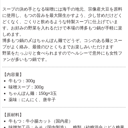
スープの決め手となる味噌には海千の地元、宗像産大豆を原料
に使用し、もつの旨みを最大限生かすよう、少し甘めだけどく
どくなく、ごくりと飲めるような特製スープに仕上げていま
す。お好みの野菜を入れるだけで本場の博多もつ鍋が手軽に楽
しめます。
博多もつ鍋の〆はちゃんぽん麺でどうぞ。コシのある麺とスー
プがよく絡み、最後のひとくちまでお楽しみいただけます
野菜をたっぷりと食べられますのでヘルシーで意外にも女性フ
ァンが多いもつ鍋です。
【内容量】
牛もつ：300g
味噌スープ：300g
ちゃんぽん麺：150g×3玉
薬味：にんにく、唐辛子
【原材料】
牛もつ：牛小腸カット（国内産）
味噌加工品：みそ（国内製造）、糖類（砂糖混合ぶどう糖果