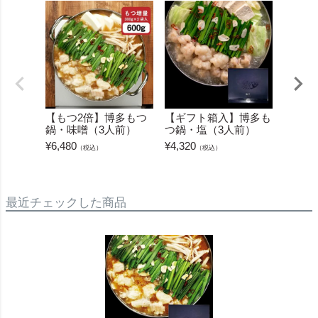
【もつ2倍】博多もつ
【ギフト箱入】博多も
【もつ
鍋・味噌（3人前）
つ鍋・塩（3人前）
鍋・醤
¥
6,480
¥
4,320
¥
6,480
（税込）
（税込）
最近チェックした商品