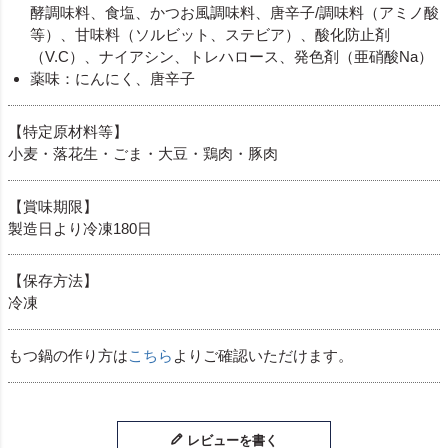
酵調味料、食塩、かつお風調味料、唐辛子/調味料（アミノ酸
等）、甘味料（ソルビット、ステビア）、酸化防止剤
（V.C）、ナイアシン、トレハロース、発色剤（亜硝酸Na）
薬味：にんにく、唐辛子
【特定原材料等】
小麦・落花生・ごま・大豆・鶏肉・豚肉
【賞味期限】
製造日より冷凍180日
【保存方法】
冷凍
もつ鍋の作り方は
こちら
よりご確認いただけます。
レビューを書く