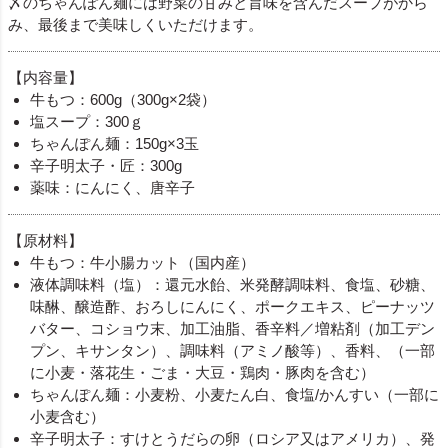
〆のちゃんぽん麺には野菜の甘みと旨味を含んだスープがから
み、最後まで美味しくいただけます。
【内容量】
牛もつ：600g（300g×2袋）
塩スープ：300ｇ
ちゃんぽん麺：150g×3玉
辛子明太子・匠：300g
薬味：にんにく、唐辛子
【原材料】
牛もつ：牛小腸カット（国内産）
液体調味料（塩）：還元水飴、米発酵調味料、食塩、砂糖、
味醂、醸造酢、おろしにんにく、ポークエキス、ピーナッツ
バター、コショウ末、加工油脂、香辛料／増粘剤（加工デン
プン、キサンタン）、調味料（アミノ酸等）、香料、（一部
に小麦・落花生・ごま・大豆・鶏肉・豚肉を含む）
ちゃんぽん麺：小麦粉、小麦たん白、食塩/かんすい（一部に
小麦含む）
辛子明太子：すけとうだらの卵（ロシア又はアメリカ）、発