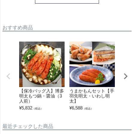
おすすめ商品
【保冷バッグ入】博多
うまかもんセット【手
うまか
明太もつ鍋・醤油（3
羽先明太・いわし明
か明太
人前）
太】
¥
6,588
¥
5,832
¥
6,588
（税込）
（税込）
最近チェックした商品