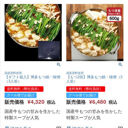
国産原料使用
国産原料使用
【ギフト箱入】博多もつ鍋・味噌
【もつ2倍】博多もつ鍋・味噌（3
（3人前）
人前）
送料無料（弊社負担）
送料無料（弊社負担）
クール便でお届け
クール便でお届け
¥
4,320
¥
6,480
販売価格
販売価格
税込
税込
国産牛もつの甘みを生かした
国産牛もつの甘みを生かした
特製スープが人気
特製スープが人気