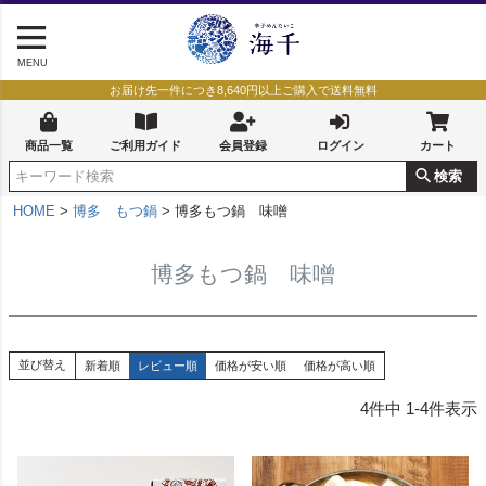
MENU
お届け先一件につき8,640円以上ご購入で送料無料
商品一覧
ご利用ガイド
会員登録
ログイン
カート
検索
HOME
博多 もつ鍋
博多もつ鍋 味噌
博多もつ鍋 味噌
並び替え
新着順
レビュー順
価格が安い順
価格が高い順
4
件中
1
-
4
件表示