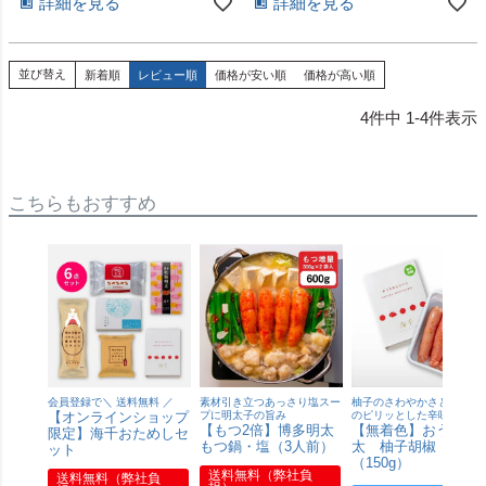
詳細を見る
詳細を見る
並び替え
新着順
レビュー順
価格が安い順
価格が高い順
4
件中
1
-
4
件表示
こちらもおすすめ
会員登録で＼ 送料無料 ／
素材引き立つあっさり塩スー
柚子のさわやかさと青唐辛
【オンラインショップ
プに明太子の旨み
のピリッとした辛味が特長
【もつ2倍】博多明太
【無着色】おうち明
限定】海千おためしセ
もつ鍋・塩（3人前）
太 柚子胡椒 切れ
ット
（150g）
送料無料（弊社負
送料無料（弊社負