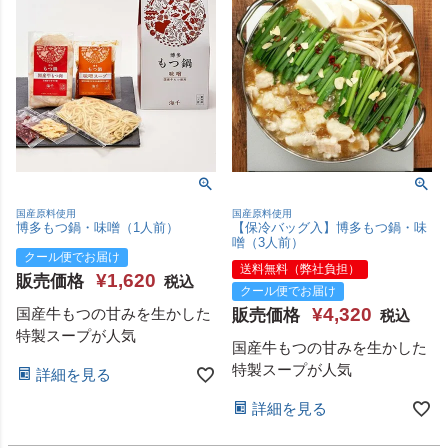
国産原料使用
国産原料使用
博多もつ鍋・味噌（1人前）
【保冷バッグ入】博多もつ鍋・味
噌（3人前）
クール便でお届け
送料無料（弊社負担）
¥
1,620
販売価格
税込
クール便でお届け
¥
4,320
国産牛もつの甘みを生かした
販売価格
税込
特製スープが人気
国産牛もつの甘みを生かした
特製スープが人気
詳細を見る
詳細を見る