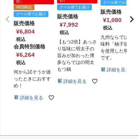
担）
担）
クール便でお届け
WEB限定
クール便でお届け
販売価格
クール便でお届け
販売価格
¥
1,080
販売価格
¥
7,992
税込
¥
6,804
税込
九州ならではの調
税込
【もつ2倍】あっさ
味料「柚子胡椒」
会員特別価格
り塩味に明太子の
を使用した明太子
¥
6,264
旨みが加わった博
です。
多ならではの明太
税込
もつ鍋
詳細を見る
何から試そうか迷
ったときにおすす
詳細を見る
め！
詳細を見る